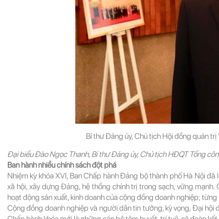
Bí thư Đảng ủy, Chủ tịch Hội đồng quản trị
Đại biểu Đào Ngọc Thanh, Bí thư Đảng ủy, Chủ tịch HĐQT Tổng côn
Ban hành nhiều chính sách đột phá
Nhiệm kỳ khóa XVI, Ban Chấp hành Đảng bộ thành phố Hà Nội đã lã
xã hội, xây dựng Đảng, hệ thống chính trị trong sạch, vững mạnh. 
hoạt động sản xuất, kinh doanh của cộng đồng doanh nghiệp; từng 
Cộng đồng doanh nghiệp và người dân tin tưởng, kỳ vọng, Đại hội 
Chấp hành khóa mới là những cán bộ tâm huyết, trí tuệ, sẽ đoàn kết