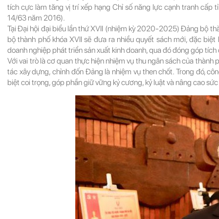
tích cực làm tăng vị trí xếp hạng Chỉ số năng lực cạnh tranh cấp 
14/63 năm 2016).
Tại Đại hội đại biểu lần thứ XVII (nhiệm kỳ 2020-2025) Đảng bộ 
bộ thành phố khóa XVII sẽ đưa ra nhiều quyết sách mới, đặc biệt
doanh nghiệp phát triển sản xuất kinh doanh, qua đó đóng góp tích 
Với vai trò là cơ quan thực hiện nhiệm vụ thu ngân sách của thàn
tác xây dựng, chỉnh đốn Đảng là nhiệm vụ then chốt. Trong đó, cô
biệt coi trọng, góp phần giữ vững kỷ cương, kỷ luật và nâng cao sứ