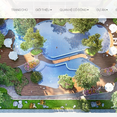
TRANG CHỦ
GIỚI THIỆU
QUAN HỆ CỔ ĐÔNG
DỰ ÁN