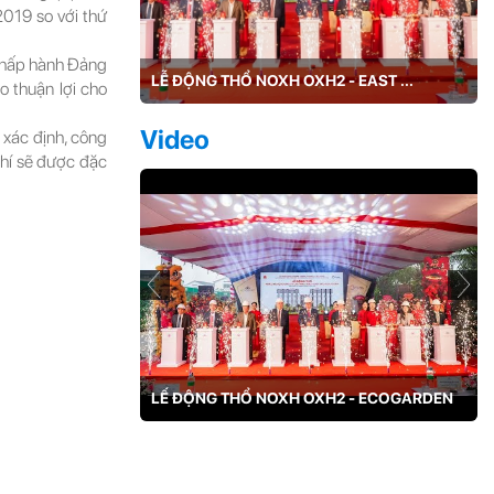
2019 so với thứ
 Chấp hành Đảng
ƯỜNG NIÊN ...
LỄ ĐỘNG THỔ NOXH OXH2 - EAST ...
o thuận lợi cho
Video
 xác định, công
phí sẽ được đặc
 Award 2022
LẾ ĐỘNG THỔ NOXH OXH2 - ECOGARDEN