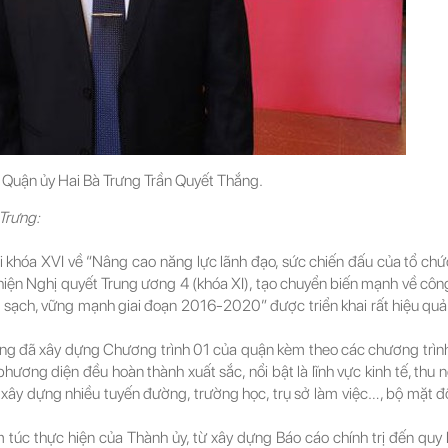
 Quận ủy Hai Bà Trưng Trần Quyết Thắng.
 Trưng:
khóa XVI về “Nâng cao năng lực lãnh đạo, sức chiến đấu của tổ chứ
 hiện Nghị quyết Trung ương 4 (khóa XI), tạo chuyển biến mạnh về côn
 sạch, vững mạnh giai đoạn 2016-2020” được triển khai rất hiệu quả 
ng đã xây dựng Chương trình 01 của quận kèm theo các chương trình
hương diện đều hoàn thành xuất sắc, nổi bật là lĩnh vực kinh tế, thu 
ây dựng nhiều tuyến đường, trường học, trụ sở làm việc…, bộ mặt đ
m túc thực hiện của Thành ủy, từ xây dựng Báo cáo chính trị đến quy