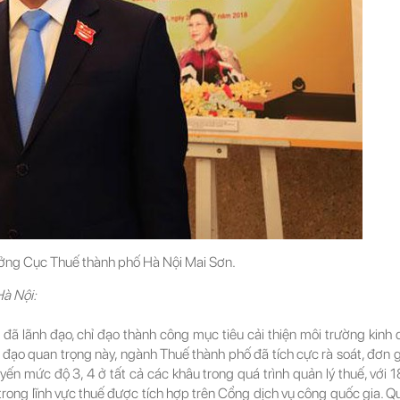
ưởng Cục Thuế thành phố Hà Nội Mai Sơn.
Hà Nội:
lãnh đạo, chỉ đạo thành công mục tiêu cải thiện môi trường kinh d
ỉ đạo quan trọng này, ngành Thuế thành phố đã tích cực rà soát, đơn g
uyến mức độ 3, 4 ở tất cả các khâu trong quá trình quản lý thuế, với 
trong lĩnh vực thuế được tích hợp trên Cổng dịch vụ công quốc gia. 