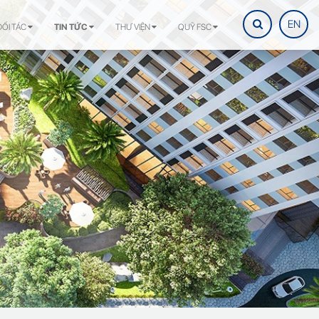
EN
ĐỐI TÁC
TIN TỨC
THƯ VIỆN
QUỸ FSC