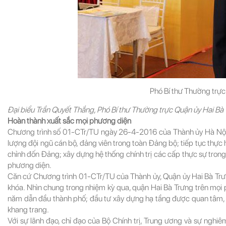
Phó Bí thư Thường trực
Đại biểu Trần Quyết Thắng, Phó Bí thư Thường trực Quận ủy Hai Bà
Hoàn thành xuất sắc mọi phương diện
Chương trình số 01-CTr/TU ngày 26-4-2016 của Thành ủy Hà Nội 
lượng đội ngũ cán bộ, đảng viên trong toàn Đảng bộ; tiếp tục thực
chỉnh đốn Đảng; xây dựng hệ thống chính trị các cấp thực sự trong
phương diện.
Căn cứ Chương trình 01-CTr/TU của Thành ủy, Quận ủy Hai Bà Trư
khóa. Nhìn chung trong nhiệm kỳ qua, quận Hai Bà Trưng trên mọi p
năm dẫn đầu thành phố; đầu tư xây dựng hạ tầng được quan tâm, x
khang trang.
Với sự lãnh đạo, chỉ đạo của Bộ Chính trị, Trung ương và sự nghiê