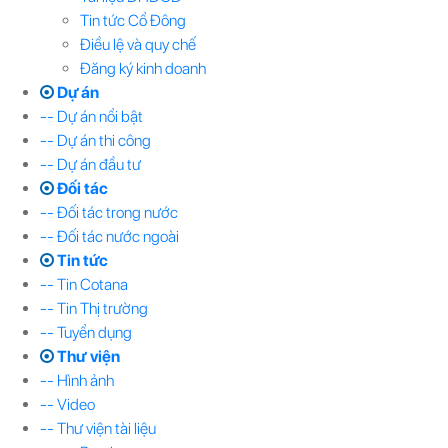
Tin tức Cổ Đông
Điều lệ và quy chế
Đăng ký kinh doanh
Dự án
-- Dự án nổi bật
-- Dự án thi công
-- Dự án đầu tư
Đối tác
-- Đối tác trong nước
-- Đối tác nước ngoài
Tin tức
-- Tin Cotana
-- Tin Thị trường
-- Tuyển dụng
Thư viện
-- Hình ảnh
-- Video
-- Thư viện tài liệu