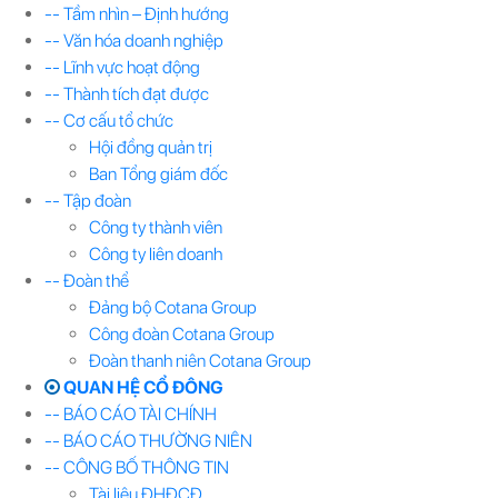
-- Tầm nhìn – Định hướng
-- Văn hóa doanh nghiệp
-- Lĩnh vực hoạt động
-- Thành tích đạt được
-- Cơ cấu tổ chức
Hội đồng quản trị
Ban Tổng giám đốc
-- Tập đoàn
Công ty thành viên
Công ty liên doanh
-- Đoàn thể
Đảng bộ Cotana Group
Công đoàn Cotana Group
Đoàn thanh niên Cotana Group
QUAN HỆ CỔ ĐÔNG
-- BÁO CÁO TÀI CHÍNH
-- BÁO CÁO THƯỜNG NIÊN
-- CÔNG BỐ THÔNG TIN
Tài liệu ĐHĐCĐ