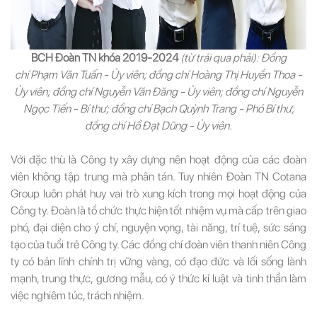
BCH Đoàn TN khóa 2019-2024
(từ trái qua phải): Đồng
chí Phạm Văn Tuấn - Ủy viên; đồng chí Hoàng Thị Huyền Thoa -
Ủy viên; đồng chí Nguyễn Văn Đăng - Ủy viên; đồng chí Nguyễn
Ngọc Tiến - Bí thư; đồng chí Bạch Quỳnh Trang - Phó Bí thư;
đồng chí Hồ Đạt Dũng - Ủy viên.
Với đặc thù là Công ty xây dựng nên hoạt động của các đoàn
viên không tập trung mà phân tán. Tuy nhiên Đoàn TN Cotana
Group luôn phát huy vai trò xung kích trong mọi hoạt động của
Công ty. Đoàn là tổ chức thực hiện tốt nhiệm vụ mà cấp trên giao
phó, đại diện cho ý chí, nguyện vọng, tài năng, trí tuệ, sức sáng
tạo của tuổi trẻ Công ty. Các đồng chí đoàn viên thanh niên Công
ty có bản lĩnh chính trị vững vàng, có đạo đức và lối sống lành
mạnh, trung thực, gương mẫu, có ý thức kỉ luật và tinh thần làm
việc nghiêm túc, trách nhiệm.