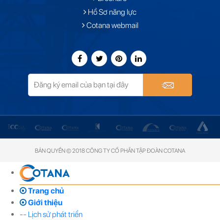
Hồ Sơ năng lực
Cotana webmail
BẢN QUYỀN © 2018 CÔNG TY CỔ PHẦN TẬP ĐOÀN COTANA
Trang chủ
Giới thiệu
-- Lịch sử phát triển