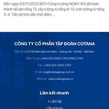
Đến ngày 03/11/2023 BCH Công trường NOXH W3 đã hoàn
thành đổ sàn tầng 13, xây tường từ tầng 8-10, trát tường từ tầng
2-4. Tiến độ tính đến thời điểm ...
CÔNG TY CỔ PHẦN TẬP ĐOÀN COTANA
Địa chỉ:
Lô CC5A Bán đảo Linh đàm - Hoàng Liệt - Hà Nội - Việt Nam
Điện thoại:
(+84) 024.3563.2763/3563.2764
Fax:
(+84) 024.3563.2762
Email:
cng@cotanagroup.com.vn
Website:
www.cotanagroup.vn
Liên kết nhanh
Liên hệ
Brochure