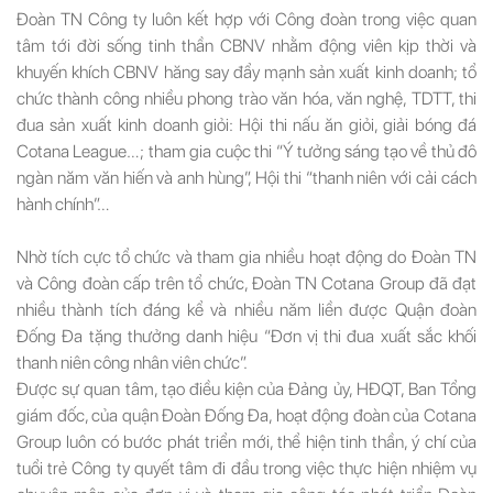
Đoàn TN Công ty luôn kết hợp với Công đoàn trong việc quan
tâm tới đời sống tinh thần CBNV nhằm động viên kịp thời và
khuyến khích CBNV hăng say đẩy mạnh sản xuất kinh doanh; tổ
chức thành công nhiều phong trào văn hóa, văn nghệ, TDTT, thi
đua sản xuất kinh doanh giỏi: Hội thi nấu ăn giỏi, giải bóng đá
Cotana League…; tham gia cuộc thi “Ý tưởng sáng tạo về thủ đô
ngàn năm văn hiến và anh hùng”, Hội thi “thanh niên với cải cách
hành chính”…
Nhờ tích cực tổ chức và tham gia nhiều hoạt động do Đoàn TN
và Công đoàn cấp trên tổ chức, Đoàn TN Cotana Group đã đạt
nhiều thành tích đáng kể và nhiều năm liền được Quận đoàn
Đống Đa tặng thưởng danh hiệu “Đơn vị thi đua xuất sắc khối
thanh niên công nhân viên chức”.
Được sự quan tâm, tạo điều kiện của Đảng ủy, HĐQT, Ban Tổng
giám đốc, của quận Đoàn Đống Đa, hoạt động đoàn của Cotana
Group luôn có bước phát triển mới, thể hiện tinh thần, ý chí của
tuổi trẻ Công ty quyết tâm đi đầu trong việc thực hiện nhiệm vụ