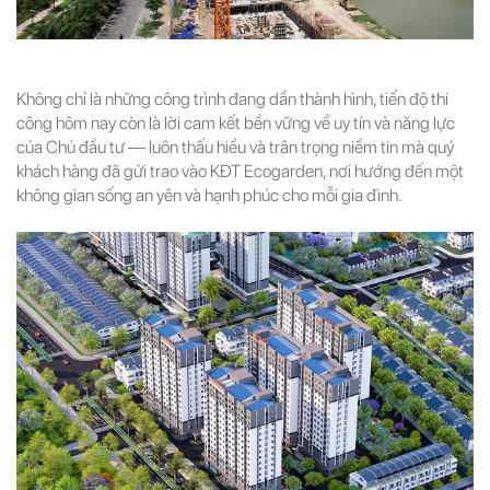
Không chỉ là những công trình đang dần thành hình, tiến độ thi
công hôm nay còn là lời cam kết bền vững về uy tín và năng lực
của Chủ đầu tư — luôn thấu hiểu và trân trọng niềm tin mà quý
khách hàng đã gửi trao vào KĐT Ecogarden, nơi hướng đến một
không gian sống an yên và hạnh phúc cho mỗi gia đình.