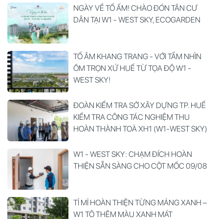
NGÀY VỀ TỔ ẤM! CHÀO ĐÓN TÂN CƯ
DÂN TẠI W1 - WEST SKY, ECOGARDEN
TỔ ÂM KHANG TRANG - VỚI TẦM NHÌN
ÔM TRỌN XỨ HUẾ TỪ TỌA ĐỘ W1 -
WEST SKY!
ĐOÀN KIỂM TRA SỞ XÂY DỰNG TP. HUẾ
KIỂM TRA CÔNG TÁC NGHIỆM THU
HOÀN THÀNH TOÀ XH1 (W1-WEST SKY)
W1 - WEST SKY: CHẠM ĐÍCH HOÀN
THIỆN SẴN SÀNG CHO CỘT MỐC 09/08
TỈ MỈ HOÀN THIỆN TỪNG MẢNG XANH –
W1 TÔ THÊM MÀU XANH MÁT