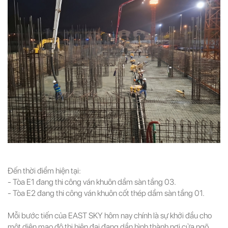
Đến thời điểm hiện tại:
- Tòa E1 đang thi công ván khuôn dầm sàn tầng 03.
- Tòa E2 đang thi công ván khuôn cốt thép dầm sàn tầng 01.
Mỗi bước tiến của EAST SKY hôm nay chính là sự khởi đầu cho
một diện mạo đô thị hiện đại đang dần hình thành nơi cửa ngõ