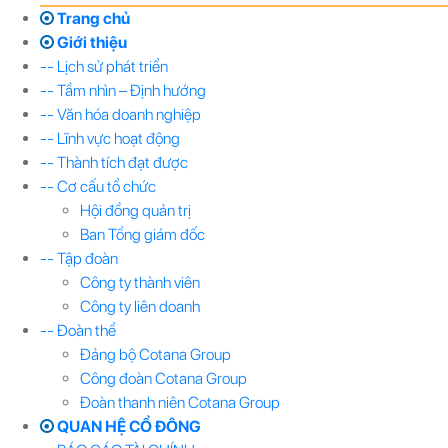
Trang chủ
Giới thiệu
-- Lịch sử phát triển
-- Tầm nhìn – Định hướng
-- Văn hóa doanh nghiệp
-- Lĩnh vực hoạt động
-- Thành tích đạt được
-- Cơ cấu tổ chức
Hội đồng quản trị
Ban Tổng giám đốc
-- Tập đoàn
Công ty thành viên
Công ty liên doanh
-- Đoàn thể
Đảng bộ Cotana Group
Công đoàn Cotana Group
Đoàn thanh niên Cotana Group
QUAN HỆ CỔ ĐÔNG