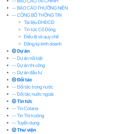
-- BÁO CÁO TÀI CHÍNH
-- BÁO CÁO THƯỜNG NIÊN
-- CÔNG BỐ THÔNG TIN
Tài liệu ĐHĐCĐ
Tin tức Cổ Đông
Điều lệ và quy chế
Đăng ký kinh doanh
Dự án
-- Dự án nổi bật
-- Dự án thi công
-- Dự án đầu tư
Đối tác
-- Đối tác trong nước
-- Đối tác nước ngoài
Tin tức
-- Tin Cotana
-- Tin Thị trường
-- Tuyển dụng
Thư viện