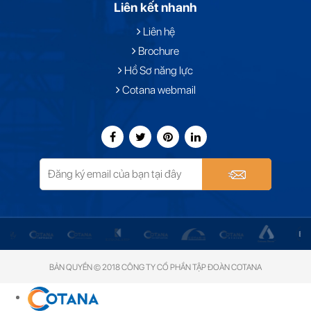
Liên kết nhanh
Liên hệ
Brochure
Hồ Sơ năng lực
Cotana webmail
BẢN QUYỀN © 2018 CÔNG TY CỔ PHẦN TẬP ĐOÀN COTANA