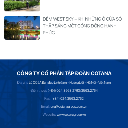
ĐÊM WEST SKY – KHI NHỮNG Ô CỬA SỔ
THẮP SÁNG MỘT CỘNG ĐỒNG HẠNH
PHÚC
CÔNG TY CỔ PHẦN TẬP ĐOÀN COTANA
Địa chỉ:
Lô CC5A Bán đảo Linh đàm - Hoàng Liệt - Hà Nội - Việt Nam
Điện thoại:
(+84) 024.3563.2763/3563.2764
Fax:
(+84) 024.3563.2762
Email:
cng@cotanagroup.com.vn
Website:
www.cotanagroup.vn