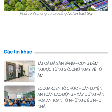
Phối cảnh chung cư cao tầng NOXH East Sky
Các tin khác
TẤT CẢ ĐÃ SẴN SÀNG – CÙNG ĐẾM
NGƯỢC TỪNG GIỜ, CHỜ NGÀY VỀ TỔ
ẤM
ECOGARDEN TỔ CHỨC HUẤN LUYỆN
AN TOÀN LAO ĐỘNG – XÂY DỰNG VĂN
HÓA AN TOÀN TỪ NHỮNG ĐIỀU NHỎ
NHẤT