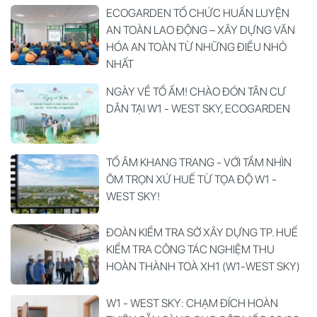
ECOGARDEN TỔ CHỨC HUẤN LUYỆN
AN TOÀN LAO ĐỘNG – XÂY DỰNG VĂN
HÓA AN TOÀN TỪ NHỮNG ĐIỀU NHỎ
NHẤT
NGÀY VỀ TỔ ẤM! CHÀO ĐÓN TÂN CƯ
DÂN TẠI W1 - WEST SKY, ECOGARDEN
TỔ ÂM KHANG TRANG - VỚI TẦM NHÌN
ÔM TRỌN XỨ HUẾ TỪ TỌA ĐỘ W1 -
WEST SKY!
ĐOÀN KIỂM TRA SỞ XÂY DỰNG TP. HUẾ
KIỂM TRA CÔNG TÁC NGHIỆM THU
HOÀN THÀNH TOÀ XH1 (W1-WEST SKY)
W1 - WEST SKY: CHẠM ĐÍCH HOÀN