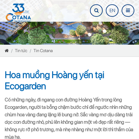
EN
Tin tức
Tin Cotana
Hoa muồng Hoàng yến tại
Ecogarden
Có những ngày, đi ngang con đường Hoàng Yến trong lòng 
Ecogarden, người ta bỗng chậm bước chỉ để ngước nhìn những 
chùm hoa vàng đang lặng lẽ bung nở. Sắc vàng mơ dịu dàng trải 
dọc con đường nhỏ, phủ lên không gian một vẻ đẹp rất riêng — 
không rực rỡ phô trương, mà nhẹ nhàng như một lời thì thầm của 
mùa hạ.