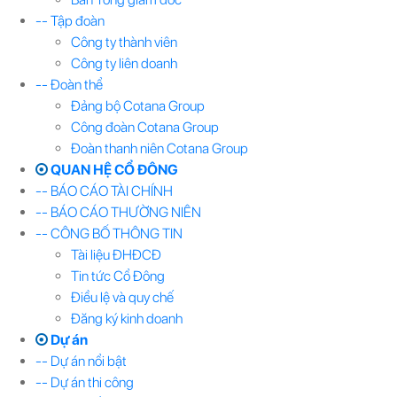
-- Tập đoàn
Công ty thành viên
Công ty liên doanh
-- Đoàn thể
Đảng bộ Cotana Group
Công đoàn Cotana Group
Đoàn thanh niên Cotana Group
QUAN HỆ CỔ ĐÔNG
-- BÁO CÁO TÀI CHÍNH
-- BÁO CÁO THƯỜNG NIÊN
-- CÔNG BỐ THÔNG TIN
Tài liệu ĐHĐCĐ
Tin tức Cổ Đông
Điều lệ và quy chế
Đăng ký kinh doanh
Dự án
-- Dự án nổi bật
-- Dự án thi công