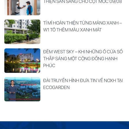
THIỆN SẴN SÀNG CHO CỘT MỐC 09/08
TỈ MỈ HOÀN THIỆN TỪNG MẢNG XANH –
W1 TÔ THÊM MÀU XANH MÁT
ĐÊM WEST SKY – KHI NHỮNG Ô CỬA SỔ
THẮP SÁNG MỘT CỘNG ĐỒNG HẠNH
PHÚC
ĐÀI TRUYỀN HÌNH ĐƯA TIN VỀ NOXH TẠI
ECOGARDEN