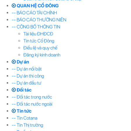
QUAN HỆ CỔ ĐÔNG
-- BÁO CÁO TÀI CHÍNH
-- BÁO CÁO THƯỜNG NIÊN
-- CÔNG BỐ THÔNG TIN
Tài liệu ĐHĐCĐ
Tin tức Cổ Đông
Điều lệ và quy chế
Đăng ký kinh doanh
Dự án
-- Dự án nổi bật
-- Dự án thi công
-- Dự án đầu tư
Đối tác
-- Đối tác trong nước
-- Đối tác nước ngoài
Tin tức
-- Tin Cotana
-- Tin Thị trường