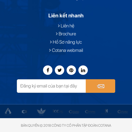
Liên kết nhanh
Liên hệ
Brochure
Hồ Sơ năng lực
Cotana webmail
BẢN QUYỀN © 2018 CÔNG TY CỔ PHẦN TẬP ĐOÀN COTANA