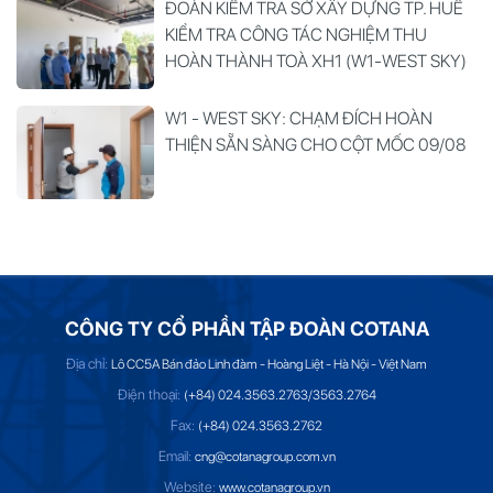
ĐOÀN KIỂM TRA SỞ XÂY DỰNG TP. HUẾ
KIỂM TRA CÔNG TÁC NGHIỆM THU
HOÀN THÀNH TOÀ XH1 (W1-WEST SKY)
W1 - WEST SKY: CHẠM ĐÍCH HOÀN
THIỆN SẴN SÀNG CHO CỘT MỐC 09/08
CÔNG TY CỔ PHẦN TẬP ĐOÀN COTANA
Địa chỉ:
Lô CC5A Bán đảo Linh đàm - Hoàng Liệt - Hà Nội - Việt Nam
Điện thoại:
(+84) 024.3563.2763/3563.2764
Fax:
(+84) 024.3563.2762
Email:
cng@cotanagroup.com.vn
Website:
www.cotanagroup.vn