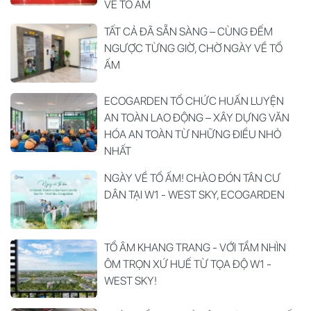
VỀ TỔ ẤM
TẤT CẢ ĐÃ SẴN SÀNG – CÙNG ĐẾM
NGƯỢC TỪNG GIỜ, CHỜ NGÀY VỀ TỔ
ẤM
ECOGARDEN TỔ CHỨC HUẤN LUYỆN
AN TOÀN LAO ĐỘNG – XÂY DỰNG VĂN
HÓA AN TOÀN TỪ NHỮNG ĐIỀU NHỎ
NHẤT
NGÀY VỀ TỔ ẤM! CHÀO ĐÓN TÂN CƯ
DÂN TẠI W1 - WEST SKY, ECOGARDEN
TỔ ÂM KHANG TRANG - VỚI TẦM NHÌN
ÔM TRỌN XỨ HUẾ TỪ TỌA ĐỘ W1 -
WEST SKY!